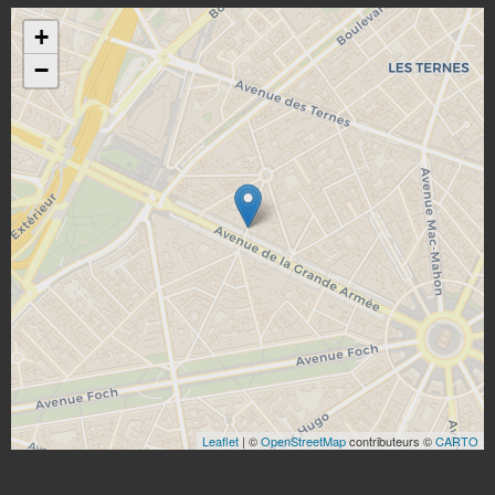
+
−
Leaflet
| ©
OpenStreetMap
contributeurs ©
CARTO