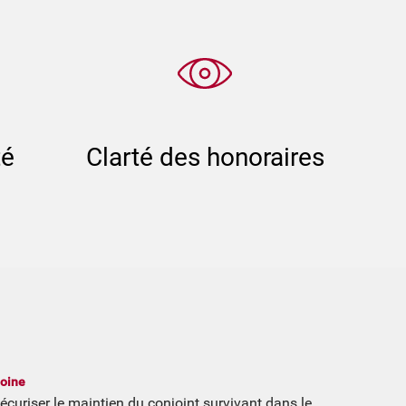
té
Clarté des honoraires
moine
curiser le maintien du conjoint survivant dans le