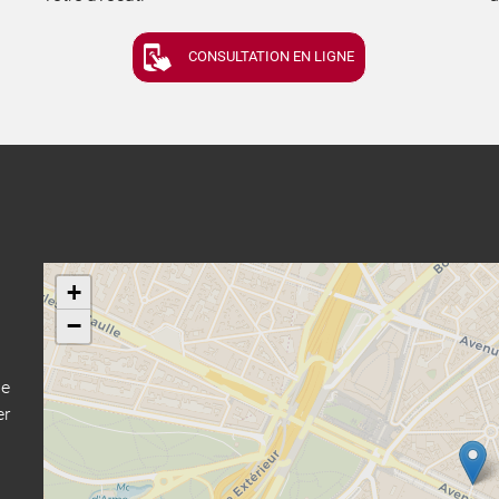
CONSULTATION EN LIGNE
+
−
e
er