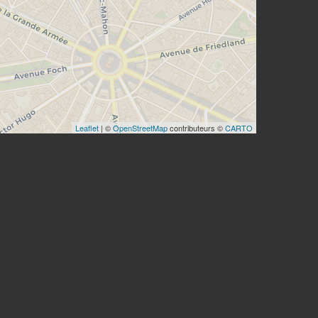
Leaflet
| ©
OpenStreetMap
contributeurs ©
CARTO