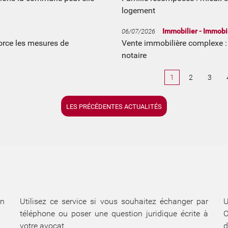
logement
Immobilier - Immobi
06/07/2026
force les mesures de
Vente immobilière complexe : 
notaire
1
2
3
LES PRÉCÉDENTES ACTUALITÉS
un
Utilisez ce service si vous souhaitez échanger par
U
téléphone ou poser une question juridique écrite à
C
votre avocat.
d